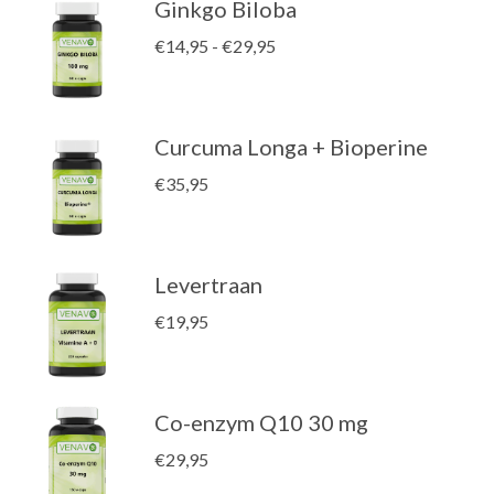
Ginkgo Biloba
Prijsklasse:
€
14,95
-
€
29,95
€14,95
tot
€29,95
Curcuma Longa + Bioperine
€
35,95
Levertraan
€
19,95
Co-enzym Q10 30 mg
€
29,95