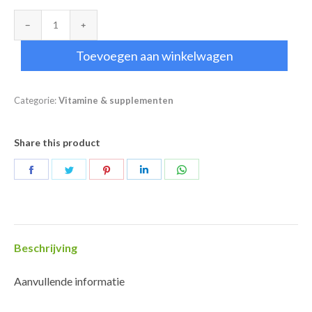
Gefermenteerde
chlorella
Toevoegen aan winkelwagen
aantal
Categorie:
Vitamine & supplementen
Share this product
Deel
Deel
Deel
Deel
Deel
op
op
op
op
op
Facebook
Twitter
Pinterest
LinkedIn
WhatsApp
Beschrijving
Aanvullende informatie