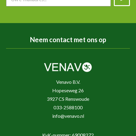
Neem contact met ons op
Venavo B.V.
Hopeseweg 26
3927 CS Renswoude
033-2588100
info@venavo.nl
KvK-nummer: 69008272