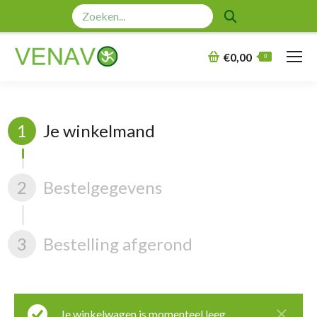
Zoeken:
€
0,00
0
1
Je winkelmand
2
Bestelgegevens
3
Bestelling afgerond
Je winkelwagen is momenteel leeg.