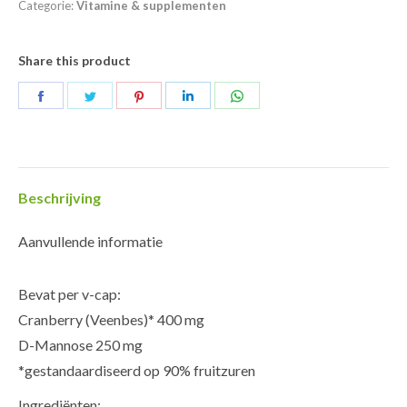
aantal
Categorie:
Vitamine & supplementen
Share this product
Deel
Deel
Deel
Deel
Deel
op
op
op
op
op
Facebook
Twitter
Pinterest
LinkedIn
WhatsApp
Beschrijving
Aanvullende informatie
Bevat per v-cap:
Cranberry (Veenbes)* 400 mg
D-Mannose 250 mg
*gestandaardiseerd op 90% fruitzuren
Ingrediënten: