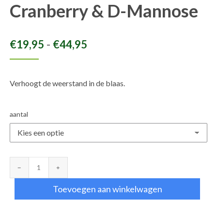
Cranberry & D-Mannose
Prijsklasse:
-
€
19,95
€
44,95
€19,95
tot
Verhoogt de weerstand in de blaas.
€44,95
aantal
Cranberry
&
Toevoegen aan winkelwagen
D-
Mannose