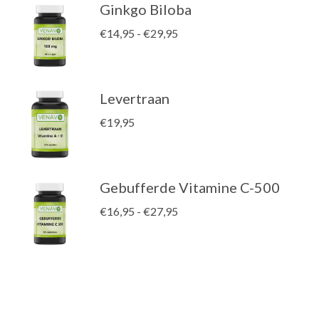
Ginkgo Biloba
Prijsklasse:
€
14,95
-
€
29,95
€14,95
tot
€29,95
Levertraan
€
19,95
Gebufferde Vitamine C-500
Prijsklasse:
€
16,95
-
€
27,95
€16,95
tot
€27,95