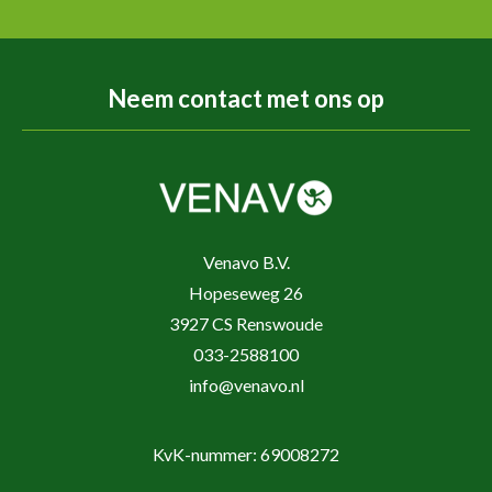
Neem contact met ons op
Venavo B.V.
Hopeseweg 26
3927 CS Renswoude
033-2588100
info@venavo.nl
KvK-nummer: 69008272