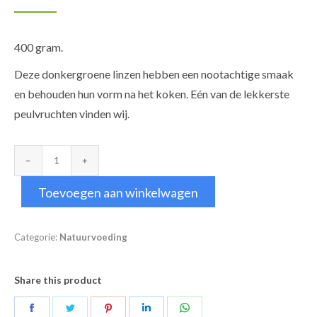
400 gram.
Deze donkergroene linzen hebben een nootachtige smaak
en behouden hun vorm na het koken. Eén van de lekkerste
peulvruchten vinden wij.
Du
Puy
Toevoegen aan winkelwagen
Linzen
aantal
Categorie:
Natuurvoeding
Share this product
Deel
Deel
Deel
Deel
Deel