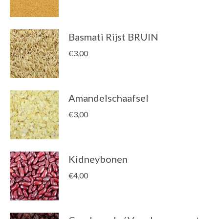
Basmati Rijst BRUIN
€
3,00
Amandelschaafsel
€
3,00
Kidneybonen
€
4,00