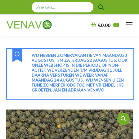
Zoeken:
€
0,00
0
WIJ HEBBEN ZOMERVAKANTIE VAN MAANDAG 3
AUGUSTUS T/M ZATERDAG 22 AUGUSTUS. OOK
ONZE WEBSHOP IS IN DIE PERIODE OP NON-
ACTIEF. WE VERZENDEN T/M VRIJDAG 31 JULI,
DAARNA VERSTUREN WE WEER VANAF
MAANDAG 24 AUGUSTUS. WIJ WENSEN U EEN
FIJNE ZOMERPERIODE TOE. MET VRIENDELIJKE
GROETEN, JAN EN ADRIAAN VENAVO