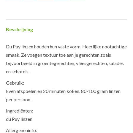
op
op
op
op
op
Facebook
Twitter
Pinterest
LinkedIn
WhatsApp
Beschrijving
Du Puy linzen houden hun vaste vorm. Heerlijke nootachtige
smaak. Ze voegen textuur toe aan je gerechten zoals
bijvoorbeeld in groentegerechten, vleesgerechten, salades
en schotels.
Gebruik:
Even afspoelen en 20 minuten koken. 80-100 gram linzen
per persoon.
Ingrediënten:
du Puy linzen
Allergeneninfo: