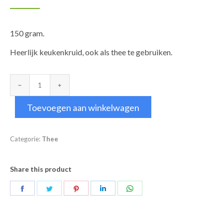
150 gram.
Heerlijk keukenkruid, ook als thee te gebruiken.
Fenegriekzaad
heel
Toevoegen aan winkelwagen
aantal
Categorie:
Thee
Share this product
Deel
Deel
Deel
Deel
Deel
op
op
op
op
op
Facebook
Twitter
Pinterest
LinkedIn
WhatsApp