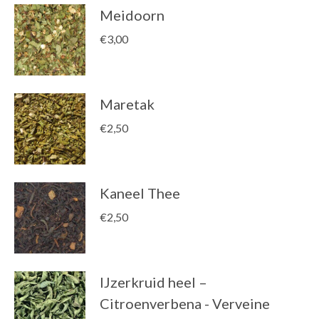
Meidoorn
€
3,00
Maretak
€
2,50
Kaneel Thee
€
2,50
IJzerkruid heel –
Citroenverbena - Verveine