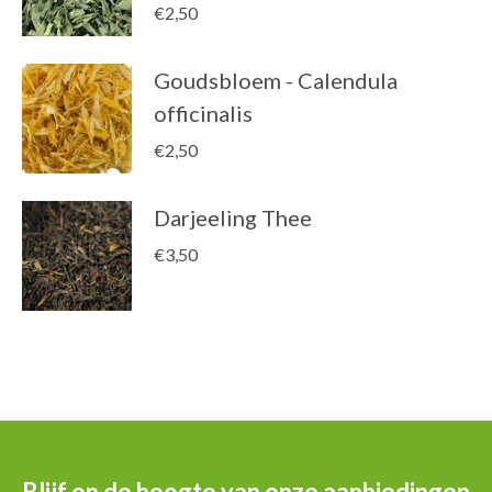
€
2,50
Goudsbloem - Calendula
officinalis
€
2,50
Darjeeling Thee
€
3,50
Blijf op de hoogte van onze aanbiedingen