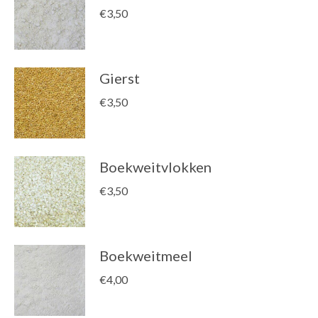
€
3,50
Gierst
€
3,50
Boekweitvlokken
€
3,50
Boekweitmeel
€
4,00