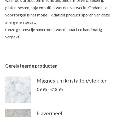
waar ook producten met noten, pinda, mosterd, selderij,
gluten, sesam, soja en sulfiet worden verwerkt. Ondanks alle
voorzorgen is het mogelijk dat dit product sporen van deze
allergenen bevat.
(onze glutenvrije havermout wordt apart en handmatig
verpakt)
Gerelateerde producten
Magnesium kristallen/vlokken
Prijsklasse:
€
9,95
-
€
18,95
€9,95
tot
€18,95
Havermeel