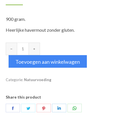
900 gram.
Heerlijke havermout zonder gluten.
Havermout
Glutenvrij
Toevoegen aan winkelwagen
aantal
Categorie:
Natuurvoeding
Share this product
Deel
Deel
Deel
Deel
Deel
op
op
op
op
op
Facebook
Twitter
Pinterest
LinkedIn
WhatsApp