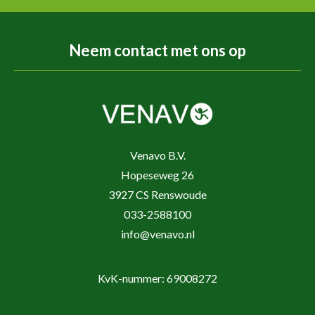
Neem contact met ons op
Venavo B.V.
Hopeseweg 26
3927 CS Renswoude
033-2588100
info@venavo.nl
KvK-nummer: 69008272