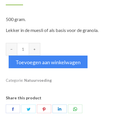
500 gram.
Lekker in de muesli of als basis voor de granola.
Havervlokken
aantal
Toevoegen aan winkelwagen
Categorie:
Natuurvoeding
Share this product
Deel
Deel
Deel
Deel
Deel
op
op
op
op
op
Facebook
Twitter
Pinterest
LinkedIn
WhatsApp