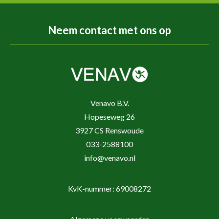
Neem contact met ons op
Venavo B.V.
Hopeseweg 26
3927 CS Renswoude
033-2588100
info@venavo.nl
KvK-nummer: 69008272