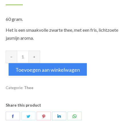
60 gram.
Het is een smaakvolle zwarte thee, met een fris, lichtzoete
jasmijn aroma.
Jasmijn
Thee
Toevoegen aan winkelwagen
aantal
Categorie:
Thee
Share this product
Deel
Deel
Deel
Deel
Deel
op
op
op
op
op