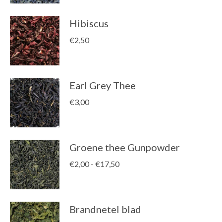
Hibiscus
€
2,50
Earl Grey Thee
€
3,00
Groene thee Gunpowder
Prijsklasse:
€
2,00
-
€
17,50
€2,00
tot
€17,50
Brandnetel blad