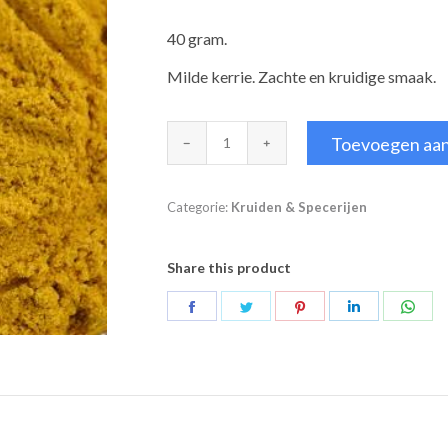
40 gram.
Milde kerrie. Zachte en kruidige smaak.
Kerrie
Toevoegen aa
Engels
aantal
Categorie:
Kruiden & Specerijen
Share this product
Deel
Deel
Deel
Deel
Deel
op
op
op
op
op
Facebook
Twitter
Pinterest
LinkedIn
Wha