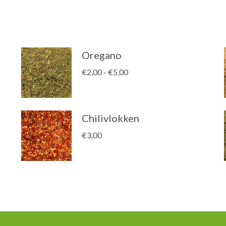
Oregano
Prijsklasse:
€
2,00
-
€
5,00
€2,00
tot
€5,00
Chilivlokken
€
3,00