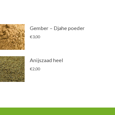
Gember – Djahe poeder
€
3,00
Anijszaad heel
€
2,00