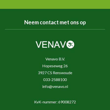
Neem contact met ons op
Venavo B.V.
Hopeseweg 26
3927 CS Renswoude
033-2588100
info@venavo.nl
KvK-nummer: 69008272