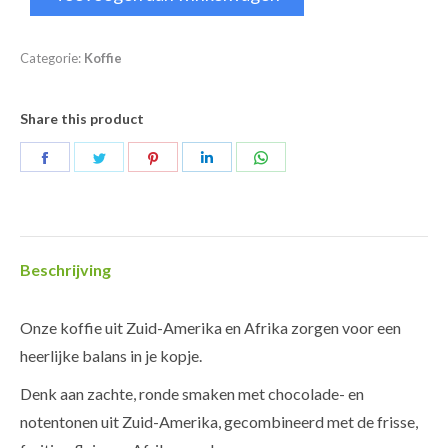
Categorie:
Koffie
Share this product
Deel
Deel
Deel
Deel
Deel
op
op
op
op
op
Facebook
Twitter
Pinterest
LinkedIn
WhatsApp
Beschrijving
Onze koffie uit Zuid-Amerika en Afrika zorgen voor een
heerlijke balans in je kopje.
Denk aan zachte, ronde smaken met chocolade- en
notentonen uit Zuid-Amerika, gecombineerd met de frisse,