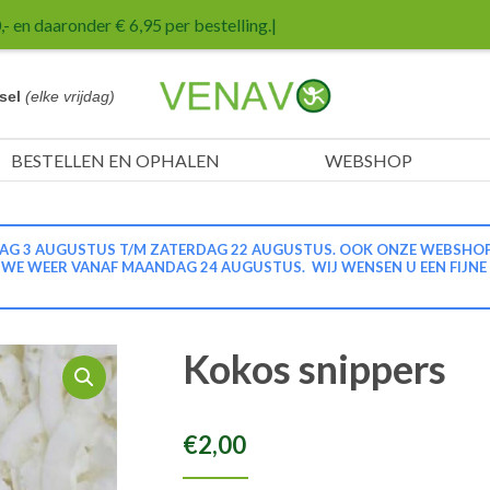
- en daaronder € 6,95 per bestelling.
|
sel
(elke vrijdag)
BESTELLEN EN OPHALEN
WEBSHOP
G 3 AUGUSTUS T/M ZATERDAG 22 AUGUSTUS. OOK ONZE WEBSHOP IS
N WE WEER VANAF MAANDAG 24 AUGUSTUS. WIJ WENSEN U EEN FIJNE
Kokos snippers
€
2,00