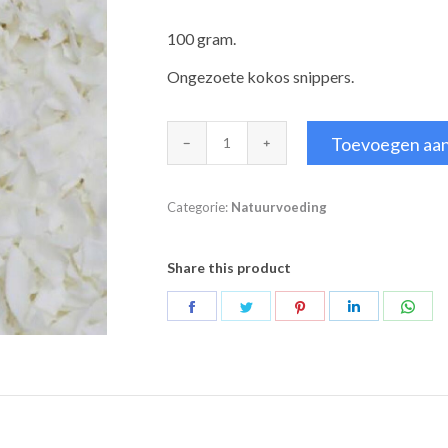
100 gram.
Ongezoete kokos snippers.
Kokos
Toevoegen aa
snippers
aantal
Categorie:
Natuurvoeding
Share this product
Deel
Deel
Deel
Deel
Deel
op
op
op
op
op
Facebook
Twitter
Pinterest
LinkedIn
Wha