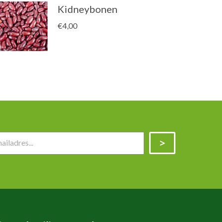
Kidneybonen
€
4,00