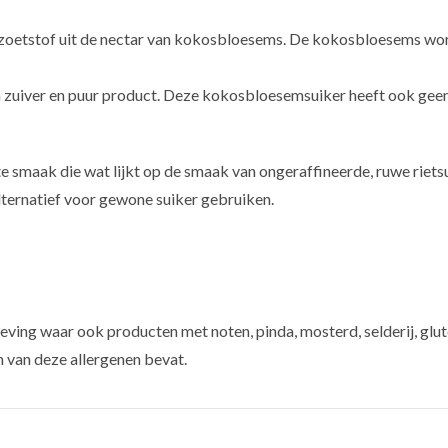
e zoetstof uit de nectar van kokosbloesems. De kokosbloesems wo
n zuiver en puur product. Deze kokosbloesemsuiker heeft ook geen
smaak die wat lijkt op de smaak van ongeraffineerde, ruwe rietsu
alternatief voor gewone suiker gebruiken.
ving waar ook producten met noten, pinda, mosterd, selderij, glut
n van deze allergenen bevat.