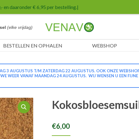
- en daaronder € 6,95 per bestelling.
|
sel
(elke vrijdag)
BESTELLEN EN OPHALEN
WEBSHOP
G 3 AUGUSTUS T/M ZATERDAG 22 AUGUSTUS. OOK ONZE WEBSHOP IS
N WE WEER VANAF MAANDAG 24 AUGUSTUS. WIJ WENSEN U EEN FIJNE
Kokosbloesemsui
€
6,00