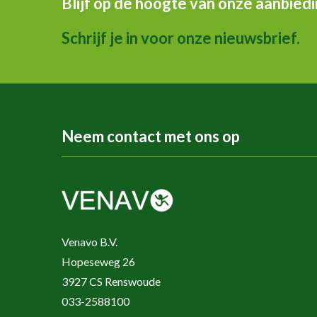
Blijf op de hoogte van onze aanbied
Schrijf je in voor onze nieuwsbrief.
Neem contact met ons op
Venavo B.V.
Hopeseweg 26
3927 CS Renswoude
033-2588100