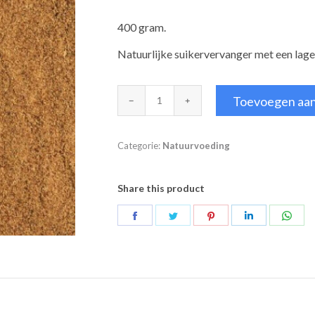
400 gram.
Natuurlijke suikervervanger met een lage
Kokosbloesemsuiker
Toevoegen aa
aantal
Categorie:
Natuurvoeding
Share this product
Deel
Deel
Deel
Deel
Deel
op
op
op
op
op
Facebook
Twitter
Pinterest
LinkedIn
Wha