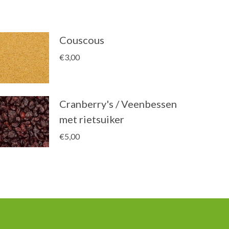
Couscous
€
3,00
Cranberry's / Veenbessen
met rietsuiker
€
5,00