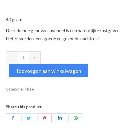
40 gram.
De bekende geur van lavendel is een natuurlijke rustgever.
Het bevordert een goede en gezonde nachtrust.
Lavendelbloemen
aantal
Toevoegen aan winkelwagen
Categorie:
Thee
Share this product
Deel
Deel
Deel
Deel
Deel
op
op
op
op
op