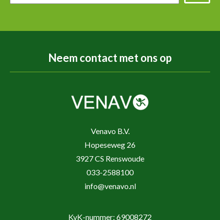
Neem contact met ons op
Venavo B.V.
Hopeseweg 26
3927 CS Renswoude
033-2588100
info@venavo.nl
KvK-nummer: 69008272