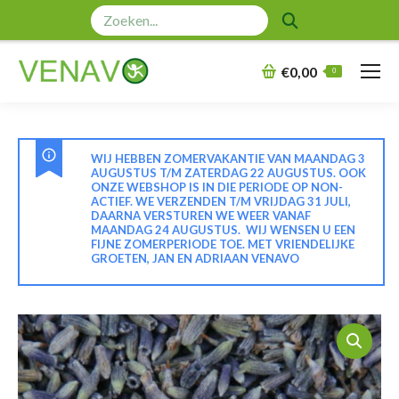
Zoeken:
€
0,00
0
WIJ HEBBEN ZOMERVAKANTIE VAN MAANDAG 3
AUGUSTUS T/M ZATERDAG 22 AUGUSTUS. OOK
ONZE WEBSHOP IS IN DIE PERIODE OP NON-
ACTIEF. WE VERZENDEN T/M VRIJDAG 31 JULI,
DAARNA VERSTUREN WE WEER VANAF
MAANDAG 24 AUGUSTUS. WIJ WENSEN U EEN
FIJNE ZOMERPERIODE TOE. MET VRIENDELIJKE
GROETEN, JAN EN ADRIAAN VENAVO