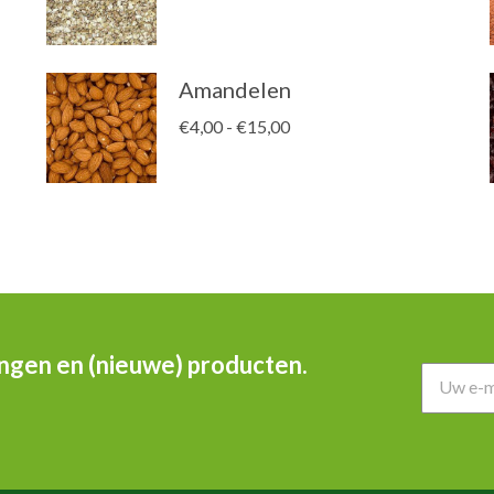
Amandelen
Prijsklasse:
€
4,00
-
€
15,00
€4,00
tot
€15,00
ingen en (nieuwe) producten.