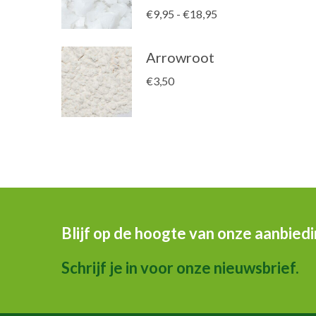
Prijsklasse:
€
9,95
-
€
18,95
€9,95
tot
Arrowroot
€18,95
€
3,50
Blijf op de hoogte van onze aanbied
Schrijf je in voor onze nieuwsbrief.