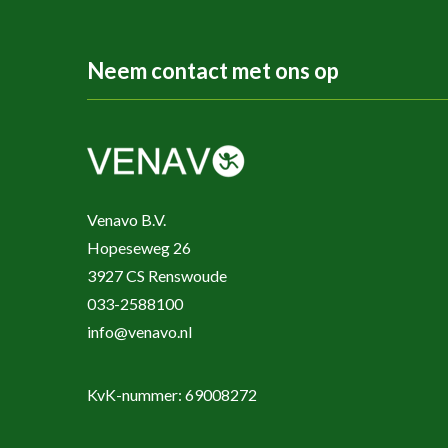
Neem contact met ons op
Venavo B.V.
Hopeseweg 26
3927 CS Renswoude
033-2588100
info@venavo.nl
KvK-nummer: 69008272