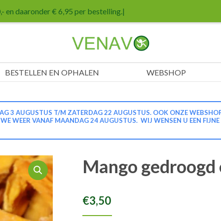
- en daaronder € 6,95 per bestelling.
|
BESTELLEN EN OPHALEN
WEBSHOP
G 3 AUGUSTUS T/M ZATERDAG 22 AUGUSTUS. OOK ONZE WEBSHOP IS
N WE WEER VANAF MAANDAG 24 AUGUSTUS. WIJ WENSEN U EEN FIJNE
Mango gedroogd 
€
3,50