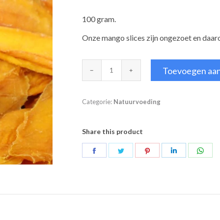
100 gram.
Onze mango slices zijn ongezoet en daaro
Mango
Toevoegen aa
gedroogd
en
Categorie:
Natuurvoeding
ongezoet
aantal
Share this product
Deel
Deel
Deel
Deel
Deel
op
op
op
op
op
Facebook
Twitter
Pinterest
LinkedIn
Wha