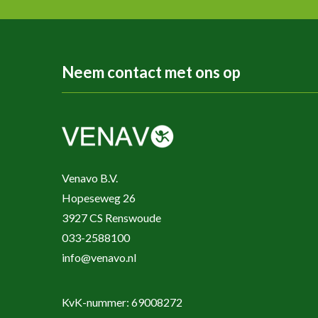
Neem contact met ons op
Venavo B.V.
Hopeseweg 26
3927 CS Renswoude
033-2588100
info@venavo.nl
KvK-nummer: 69008272