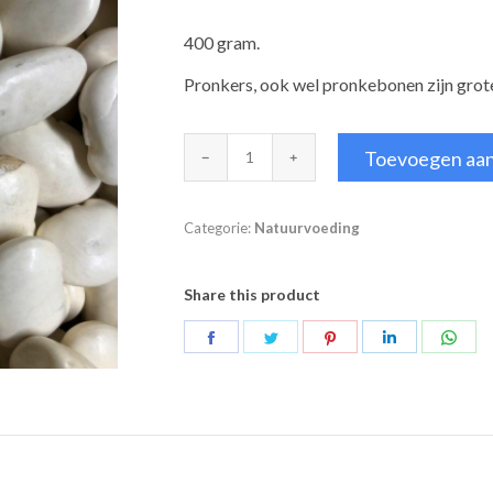
400 gram.
Pronkers, ook wel pronkebonen zijn grote
Pronkers
Toevoegen aa
aantal
Categorie:
Natuurvoeding
Share this product
Deel
Deel
Deel
Deel
Deel
op
op
op
op
op
Facebook
Twitter
Pinterest
LinkedIn
Wha