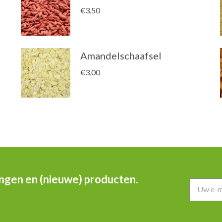
€
3,50
Amandelschaafsel
€
3,00
ingen en (nieuwe) producten.