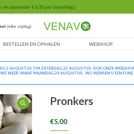
- en daaronder € 6,95 per bestelling.
|
sel
(elke vrijdag)
BESTELLEN EN OPHALEN
WEBSHOP
G 3 AUGUSTUS T/M ZATERDAG 22 AUGUSTUS. OOK ONZE WEBSHOP IS
N WE WEER VANAF MAANDAG 24 AUGUSTUS. WIJ WENSEN U EEN FIJNE
Pronkers
€
5,00