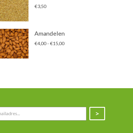
€
3,50
Amandelen
Prijsklasse:
€
4,00
-
€
15,00
€4,00
tot
€15,00