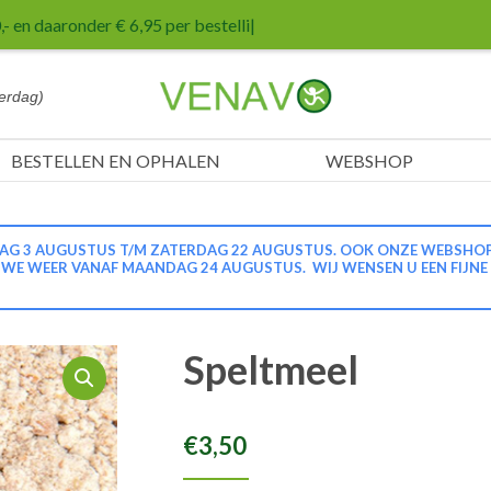
- en daaronder € 6,95 per bestelling.
|
erdag)
BESTELLEN EN OPHALEN
WEBSHOP
G 3 AUGUSTUS T/M ZATERDAG 22 AUGUSTUS. OOK ONZE WEBSHOP IS
N WE WEER VANAF MAANDAG 24 AUGUSTUS. WIJ WENSEN U EEN FIJNE
Speltmeel
€
3,50