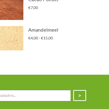
€
7,00
Amandelmeel
Prijsklasse:
€
4,00
-
€
15,00
€4,00
tot
€15,00