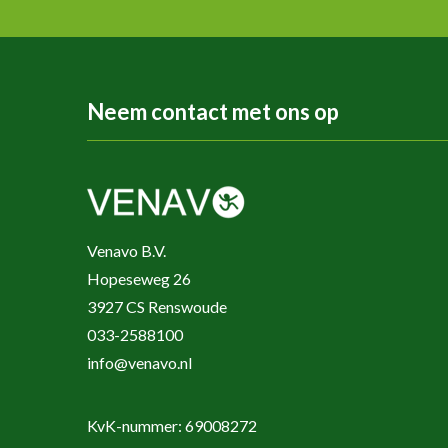
Neem contact met ons op
Venavo B.V.
Hopeseweg 26
3927 CS Renswoude
033-2588100
info@venavo.nl
KvK-nummer: 69008272