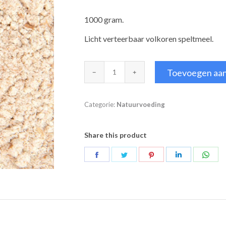
1000 gram.
Licht verteerbaar volkoren speltmeel.
Speltmeel
Toevoegen aa
aantal
Categorie:
Natuurvoeding
Share this product
Deel
Deel
Deel
Deel
Deel
op
op
op
op
op
Facebook
Twitter
Pinterest
LinkedIn
Wha