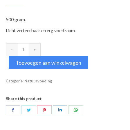
500 gram.
Licht verteerbaar en erg voedzaam.
Speltvlokken
aantal
Toevoegen aan winkelwagen
Categorie:
Natuurvoeding
Share this product
Deel
Deel
Deel
Deel
Deel
op
op
op
op
op
Facebook
Twitter
Pinterest
LinkedIn
WhatsApp