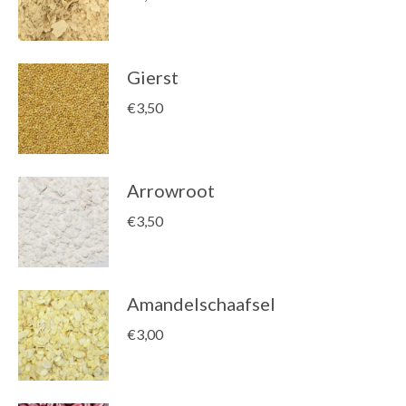
Gierst
€
3,50
Arrowroot
€
3,50
Amandelschaafsel
€
3,00