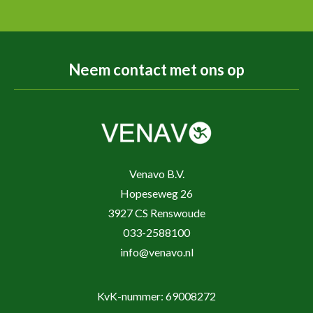
Neem contact met ons op
Venavo B.V.
Hopeseweg 26
3927 CS Renswoude
033-2588100
info@venavo.nl
KvK-nummer: 69008272