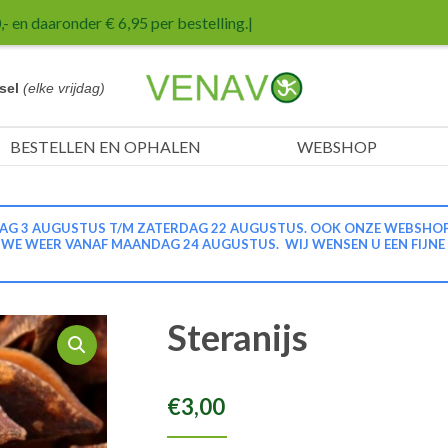
- en daaronder € 6,95 per bestelling.
|
sel
(elke vrijdag)
BESTELLEN EN OPHALEN
WEBSHOP
G 3 AUGUSTUS T/M ZATERDAG 22 AUGUSTUS. OOK ONZE WEBSHOP IS
N WE WEER VANAF MAANDAG 24 AUGUSTUS. WIJ WENSEN U EEN FIJNE
Steranijs
€
3,00