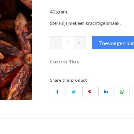
40 gram.
Steranijs met een krachtige smaak.
Steranijs
Toevoegen aa
aantal
Categorie:
Thee
Share this product
Deel
Deel
Deel
Deel
Deel
op
op
op
op
op
Facebook
Twitter
Pinterest
LinkedIn
Wha