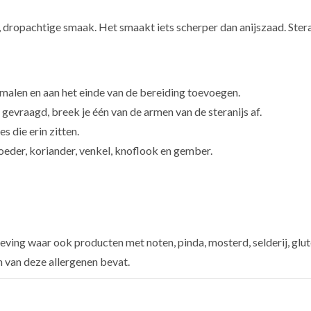
e, dropachtige smaak. Het smaakt iets scherper dan anijszaad. Stera
 malen en aan het einde van de bereiding toevoegen.
gevraagd, breek je één van de armen van de steranijs af.
s die erin zitten.
oeder, koriander, venkel, knoflook en gember.
ving waar ook producten met noten, pinda, mosterd, selderij, glut
n van deze allergenen bevat.