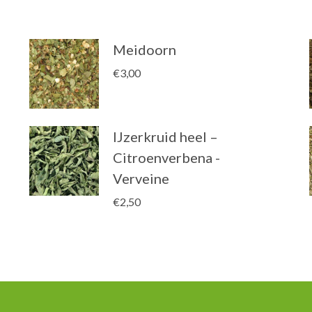
Meidoorn
€
3,00
IJzerkruid heel –
Citroenverbena -
Verveine
€
2,50