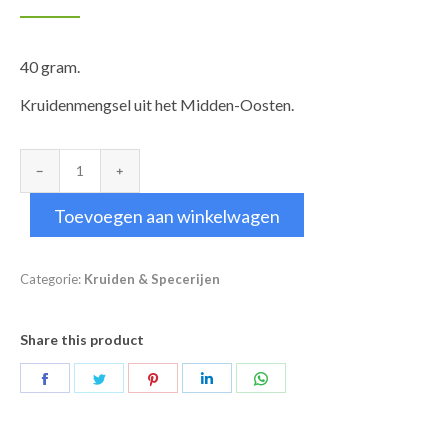
40 gram.
Kruidenmengsel uit het Midden-Oosten.
Za'atar
kruidenmix
Toevoegen aan winkelwagen
aantal
Categorie:
Kruiden & Specerijen
Share this product
Deel
Deel
Deel
Deel
Deel
op
op
op
op
op
Facebook
Twitter
Pinterest
LinkedIn
WhatsApp