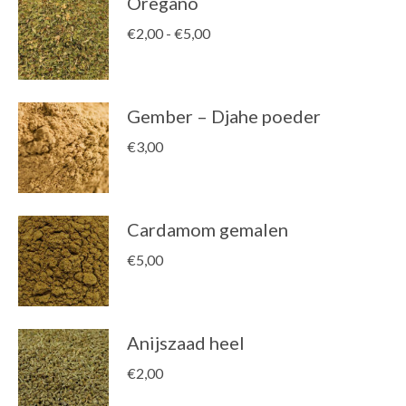
Oregano
Prijsklasse:
€
2,00
-
€
5,00
€2,00
tot
€5,00
Gember – Djahe poeder
€
3,00
Cardamom gemalen
€
5,00
Anijszaad heel
€
2,00