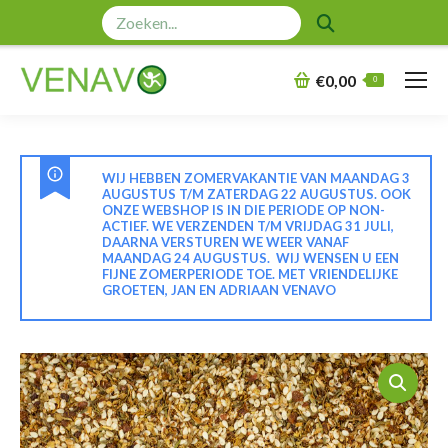
Zoeken:
€
0,00
0
WIJ HEBBEN ZOMERVAKANTIE VAN MAANDAG 3
AUGUSTUS T/M ZATERDAG 22 AUGUSTUS. OOK
ONZE WEBSHOP IS IN DIE PERIODE OP NON-
ACTIEF. WE VERZENDEN T/M VRIJDAG 31 JULI,
DAARNA VERSTUREN WE WEER VANAF
MAANDAG 24 AUGUSTUS. WIJ WENSEN U EEN
FIJNE ZOMERPERIODE TOE. MET VRIENDELIJKE
GROETEN, JAN EN ADRIAAN VENAVO