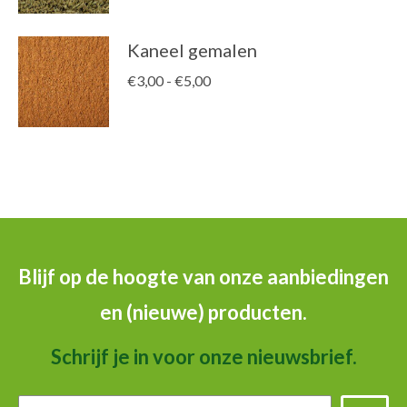
Kaneel gemalen
Prijsklasse:
€
3,00
-
€
5,00
€3,00
tot
€5,00
Blijf op de hoogte van onze aanbiedingen
en (nieuwe) producten.
Schrijf je in voor onze nieuwsbrief.