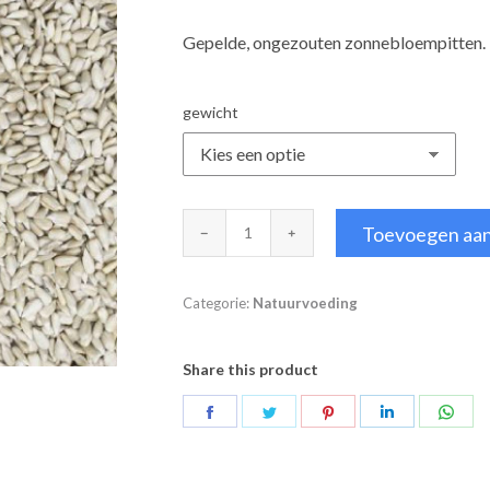
tot
Gepelde, ongezouten zonnebloempitten.
€5,00
gewicht
Zonnebloempitten
Toevoegen aa
aantal
Categorie:
Natuurvoeding
Share this product
Deel
Deel
Deel
Deel
Deel
op
op
op
op
op
Facebook
Twitter
Pinterest
LinkedIn
Wha