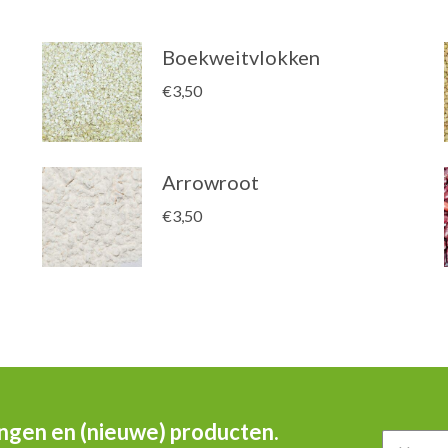
Boekweitvlokken
€
3,50
Arrowroot
€
3,50
ingen en (nieuwe) producten.