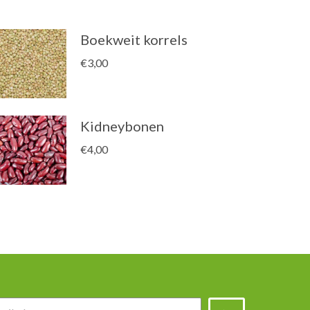
Boekweit korrels
€
3,00
Kidneybonen
€
4,00