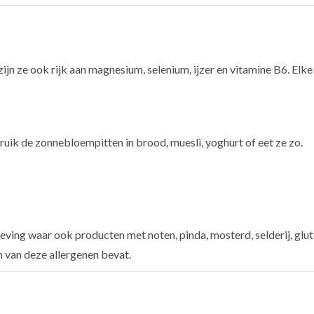
zijn ze ook rijk aan magnesium, selenium, ijzer en vitamine B6. Elk
uik de zonnebloempitten in brood, muesli, yoghurt of eet ze zo.
ving waar ook producten met noten, pinda, mosterd, selderij, glut
n van deze allergenen bevat.