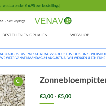
- en daaronder € 6,95 per bestelling.
|
sel
(elke vrijdag)
BESTELLEN EN OPHALEN
WEBSHOP
G 3 AUGUSTUS T/M ZATERDAG 22 AUGUSTUS. OOK ONZE WEBSHOP IS
N WE WEER VANAF MAANDAG 24 AUGUSTUS. WIJ WENSEN U EEN FIJNE
Zonnebloempitte
Prijsklasse:
-
€
3,00
€
5,00
€3,00