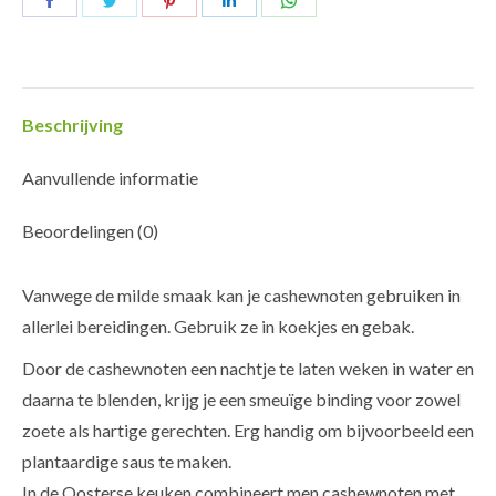
op
op
op
op
op
Facebook
Twitter
Pinterest
LinkedIn
WhatsApp
Beschrijving
Aanvullende informatie
Beoordelingen (0)
Vanwege de milde smaak kan je cashewnoten gebruiken in
allerlei bereidingen. Gebruik ze in koekjes en gebak.
Door de cashewnoten een nachtje te laten weken in water en
daarna te blenden, krijg je een smeuïge binding voor zowel
zoete als hartige gerechten. Erg handig om bijvoorbeeld een
plantaardige saus te maken.
In de Oosterse keuken combineert men cashewnoten met