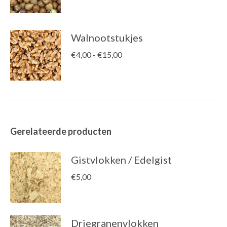
Walnootstukjes
Prijsklasse:
€
4,00
-
€
15,00
€4,00
tot
€15,00
Gerelateerde producten
Gistvlokken / Edelgist
€
5,00
Driegranenvlokken