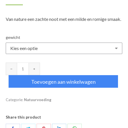
€4,50
tot
Van nature een zachte noot met een milde en romige smaak.
€15,00
gewicht
Cashewnoten
aantal
Toevoegen aan winkelwagen
Categorie:
Natuurvoeding
Share this product
Deel
Deel
Deel
Deel
Deel