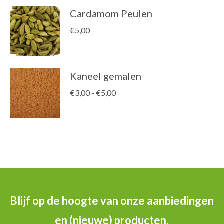
Cardamom Peulen
€
5,00
Kaneel gemalen
Prijsklasse:
€
3,00
-
€
5,00
€3,00
tot
€5,00
Blijf op de hoogte van onze aanbiedingen
en (nieuwe) producten.