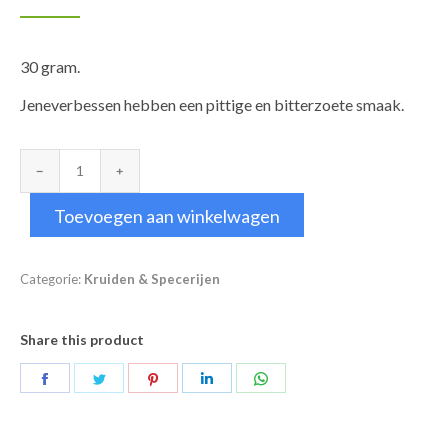
30 gram.
Jeneverbessen hebben een pittige en bitterzoete smaak.
Jeneverbessen
aantal
Toevoegen aan winkelwagen
Categorie:
Kruiden & Specerijen
Share this product
Deel
Deel
Deel
Deel
Deel
op
op
op
op
op
Facebook
Twitter
Pinterest
LinkedIn
WhatsApp