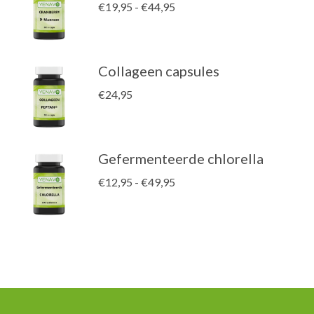
Prijsklasse:
€
19,95
-
€
44,95
€19,95
tot
€44,95
Collageen capsules
€
24,95
Gefermenteerde chlorella
Prijsklasse:
€
12,95
-
€
49,95
€12,95
tot
€49,95