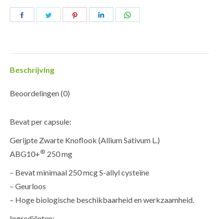
Deel
Deel
Deel
Deel
Deel
op
op
op
op
op
Facebook
Twitter
Pinterest
LinkedIn
WhatsApp
Beschrijving
Beoordelingen (0)
Bevat per capsule:
Gerijpte Zwarte Knoflook (Allium Sativum L.)
®
ABG10+
250 mg
– Bevat minimaal 250 mcg S-allyl cysteïne
– Geurloos
– Hoge biologische beschikbaarheid en werkzaamheid.
Ingrediënten: