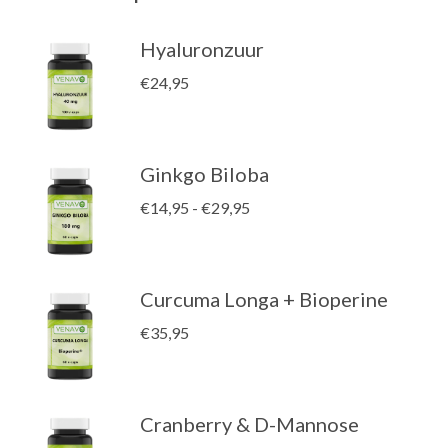
Hyaluronzuur
€
24,95
Ginkgo Biloba
Prijsklasse:
€
14,95
-
€
29,95
€14,95
tot
€29,95
Curcuma Longa + Bioperine
€
35,95
Cranberry & D-Mannose