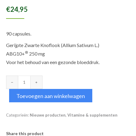
€
24,95
90 capsules.
Gerijpte Zwarte Knoflook (Allium Sativum L.)
®
ABG10+
250 mg
Voor het behoud van een gezonde bloeddruk.
Zwarte
Knoflook
Toevoegen aan winkelwagen
ABG10+®
250
mg
Categorieën:
Nieuwe producten
,
Vitamine & supplementen
aantal
Share this product